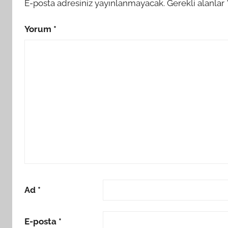
E-posta adresiniz yayınlanmayacak.
Gerekli alanlar
Yorum
*
Ad
*
E-posta
*