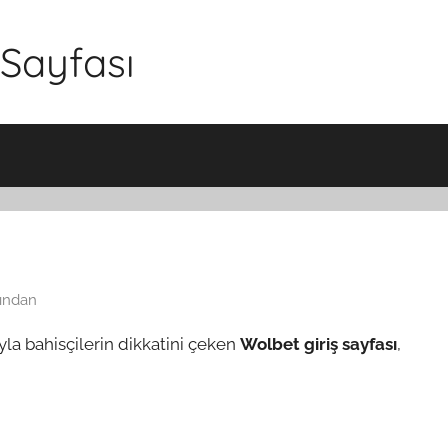
 Sayfası
fından
yla bahisçilerin dikkatini çeken
Wolbet giriş sayfası
,