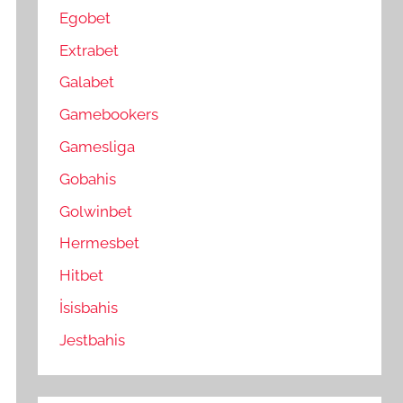
Egobet
Extrabet
Galabet
Gamebookers
Gamesliga
Gobahis
Golwinbet
Hermesbet
Hitbet
İsisbahis
Jestbahis