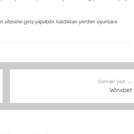
 sitesine giriş yapabilir, kaldıkları yerden oyunlara
Sonraki yazı
Winxbet