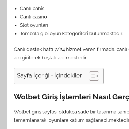
Canlı bahis
Canlı casino
Slot oyunları
Tombala gibi oyun kategorileri bulunmaktadır.
Canlı destek hattı 7/24 hizmet veren firmada, canlı 
adı girilerek başlatılabilmektedir.
Sayfa İçeriği - İçindekiler
Wolbet Giriş İşlemleri Nasıl Ger
Wolbet giriş sayfası oldukça sade bir tasarıma sahipt
tamamlanarak, oyunlara katılım sağlanabilmektedir