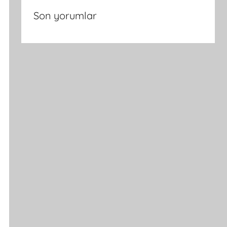
Son yorumlar