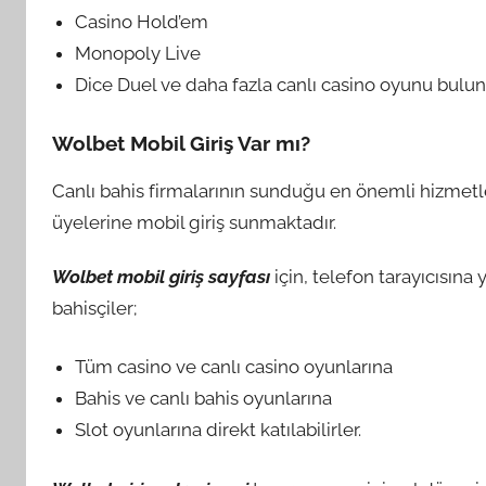
Casino Hold’em
Monopoly Live
Dice Duel ve daha fazla canlı casino oyunu bulu
Wolbet Mobil Giriş Var mı?
Canlı bahis firmalarının sunduğu en önemli hizmetler
üyelerine mobil giriş sunmaktadır.
Wolbet mobil giriş sayfası
için, telefon tarayıcısına
bahisçiler;
Tüm casino ve canlı casino oyunlarına
Bahis ve canlı bahis oyunlarına
Slot oyunlarına direkt katılabilirler.