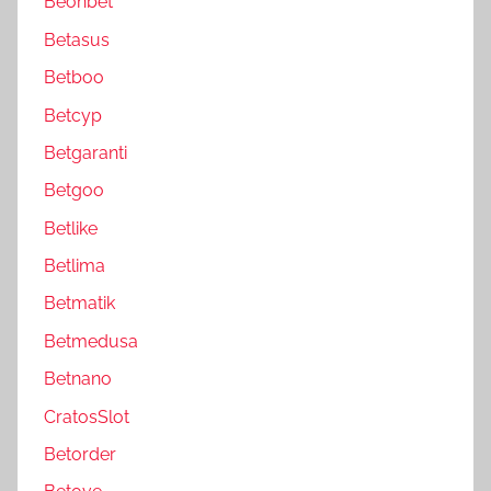
Beonbet
Betasus
Betboo
Betcyp
Betgaranti
Betgoo
Betlike
Betlima
Betmatik
Betmedusa
Betnano
CratosSlot
Betorder