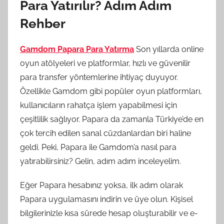
Para Yatırılır? Adım Adım
Rehber
Gamdom Papara Para Yatırma
Son yıllarda online
oyun atölyeleri ve platformlar, hızlı ve güvenilir
para transfer yöntemlerine ihtiyaç duyuyor.
Özellikle Gamdom gibi popüler oyun platformları,
kullanıcıların rahatça işlem yapabilmesi için
çeşitlilik sağlıyor. Papara da zamanla Türkiye’de en
çok tercih edilen sanal cüzdanlardan biri haline
geldi. Peki, Papara ile Gamdom’a nasıl para
yatırabilirsiniz? Gelin, adım adım inceleyelim.
Eğer Papara hesabınız yoksa, ilk adım olarak
Papara uygulamasını indirin ve üye olun. Kişisel
bilgilerinizle kısa sürede hesap oluşturabilir ve e-