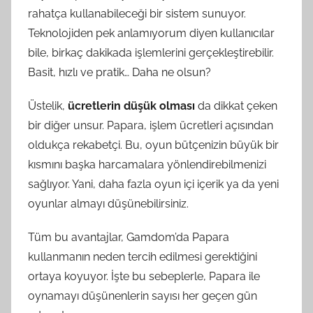
rahatça kullanabileceği bir sistem sunuyor.
Teknolojiden pek anlamıyorum diyen kullanıcılar
bile, birkaç dakikada işlemlerini gerçekleştirebilir.
Basit, hızlı ve pratik… Daha ne olsun?
Üstelik,
ücretlerin düşük olması
da dikkat çeken
bir diğer unsur. Papara, işlem ücretleri açısından
oldukça rekabetçi. Bu, oyun bütçenizin büyük bir
kısmını başka harcamalara yönlendirebilmenizi
sağlıyor. Yani, daha fazla oyun içi içerik ya da yeni
oyunlar almayı düşünebilirsiniz.
Tüm bu avantajlar, Gamdom’da Papara
kullanmanın neden tercih edilmesi gerektiğini
ortaya koyuyor. İşte bu sebeplerle, Papara ile
oynamayı düşünenlerin sayısı her geçen gün