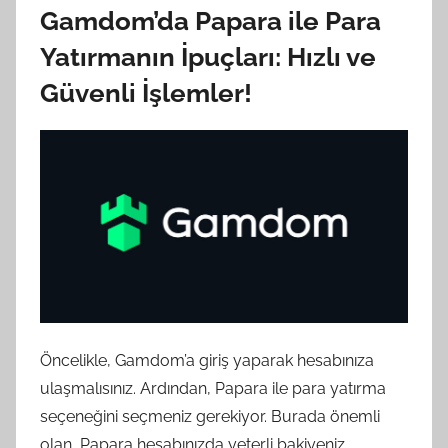
Gamdom’da Papara ile Para
Yatırmanın İpuçları: Hızlı ve
Güvenli İşlemler!
Öncelikle, Gamdom’a giriş yaparak hesabınıza
ulaşmalısınız. Ardından, Papara ile para yatırma
seçeneğini seçmeniz gerekiyor. Burada önemli
olan, Papara hesabınızda yeterli bakiyeniz