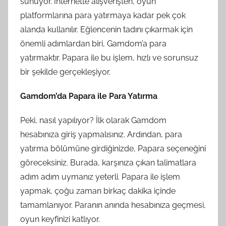
sunuyor. İnternette alışverişten, oyun
platformlarına para yatırmaya kadar pek çok
alanda kullanılır. Eğlencenin tadını çıkarmak için
önemli adımlardan biri, Gamdom’a para
yatırmaktır. Papara ile bu işlem, hızlı ve sorunsuz
bir şekilde gerçekleşiyor.
Gamdom’da Papara ile Para Yatırma
Peki, nasıl yapılıyor? İlk olarak Gamdom
hesabınıza giriş yapmalısınız. Ardından, para
yatırma bölümüne girdiğinizde, Papara seçeneğini
göreceksiniz. Burada, karşınıza çıkan talimatlara
adım adım uymanız yeterli. Papara ile işlem
yapmak, çoğu zaman birkaç dakika içinde
tamamlanıyor. Paranın anında hesabınıza geçmesi,
oyun keyfinizi katlıyor.