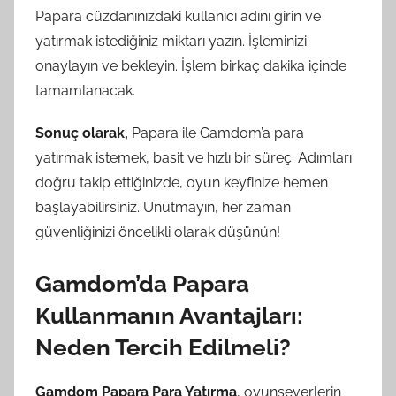
Papara cüzdanınızdaki kullanıcı adını girin ve
yatırmak istediğiniz miktarı yazın. İşleminizi
onaylayın ve bekleyin. İşlem birkaç dakika içinde
tamamlanacak.
Sonuç olarak,
Papara ile Gamdom’a para
yatırmak istemek, basit ve hızlı bir süreç. Adımları
doğru takip ettiğinizde, oyun keyfinize hemen
başlayabilirsiniz. Unutmayın, her zaman
güvenliğinizi öncelikli olarak düşünün!
Gamdom’da Papara
Kullanmanın Avantajları:
Neden Tercih Edilmeli?
Gamdom Papara Para Yatırma
, oyunseverlerin