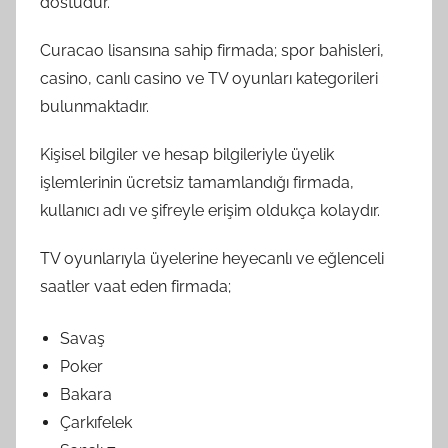
dostudur.
Curacao lisansına sahip firmada; spor bahisleri,
casino, canlı casino ve TV oyunları kategorileri
bulunmaktadır.
Kişisel bilgiler ve hesap bilgileriyle üyelik
işlemlerinin ücretsiz tamamlandığı firmada,
kullanıcı adı ve şifreyle erişim oldukça kolaydır.
TV oyunlarıyla üyelerine heyecanlı ve eğlenceli
saatler vaat eden firmada;
Savaş
Poker
Bakara
Çarkıfelek