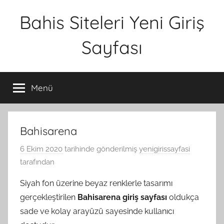
İçeriğe
Bahis Siteleri Yeni Giriş
atla
Sayfası
Menü
Bahisarena
6 Ekim 2020
tarihinde gönderilmiş
yenigirissayfasi
tarafından
Siyah fon üzerine beyaz renklerle tasarımı
gerçekleştirilen
Bahisarena giriş sayfası
oldukça
sade ve kolay arayüzü sayesinde kullanıcı