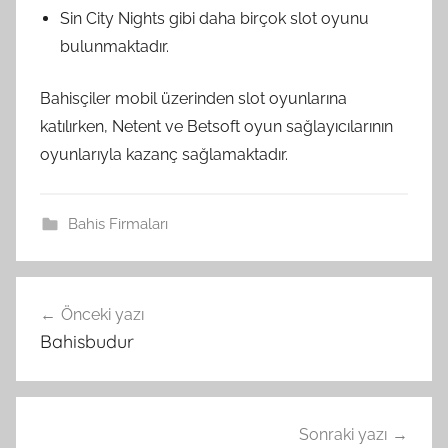
Sin City Nights gibi daha birçok slot oyunu
bulunmaktadır.
Bahisçiler mobil üzerinden slot oyunlarına
katılırken, Netent ve Betsoft oyun sağlayıcılarının
oyunlarıyla kazanç sağlamaktadır.
Bahis Firmaları
Yazı
Önceki yazı
gezinmesi
Bahisbudur
Sonraki yazı