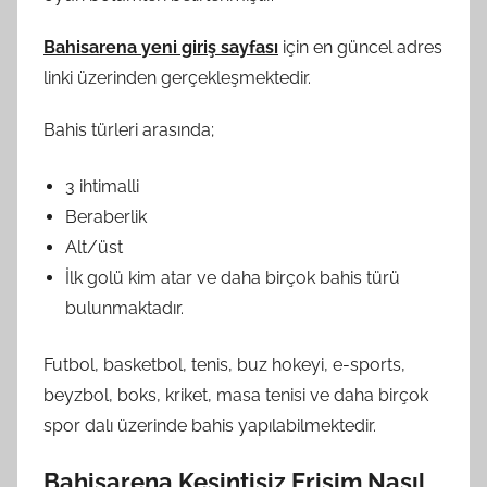
Bahisarena yeni giriş sayfası
için en güncel adres
linki üzerinden gerçekleşmektedir.
Bahis türleri arasında;
3 ihtimalli
Beraberlik
Alt/üst
İlk golü kim atar ve daha birçok bahis türü
bulunmaktadır.
Futbol, basketbol, tenis, buz hokeyi, e-sports,
beyzbol, boks, kriket, masa tenisi ve daha birçok
spor dalı üzerinde bahis yapılabilmektedir.
Bahisarena Kesintisiz Erişim Nasıl