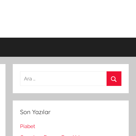
Arama:
Ara
Son Yazılar
Piabet