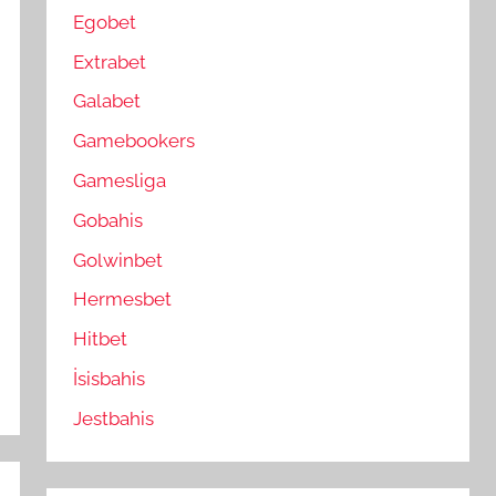
Egobet
Extrabet
Galabet
Gamebookers
Gamesliga
Gobahis
Golwinbet
Hermesbet
Hitbet
İsisbahis
Jestbahis