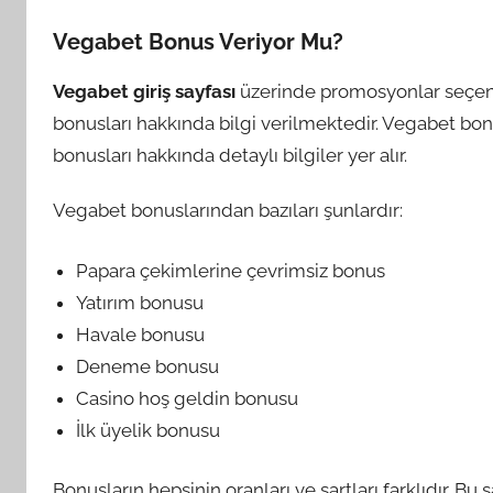
Vegabet Bonus Veriyor Mu?
Vegabet giriş sayfası
üzerinde promosyonlar seçene
bonusları hakkında bilgi verilmektedir. Vegabet bon
bonusları hakkında detaylı bilgiler yer alır.
Vegabet bonuslarından bazıları şunlardır:
Papara çekimlerine çevrimsiz bonus
Yatırım bonusu
Havale bonusu
Deneme bonusu
Casino hoş geldin bonusu
İlk üyelik bonusu
Bonusların hepsinin oranları ve şartları farklıdır. B