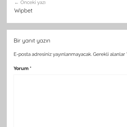
Önceki yazı
gezinmesi
Wipbet
Bir yanıt yazın
E-posta adresiniz yayınlanmayacak.
Gerekli alanlar
Yorum
*