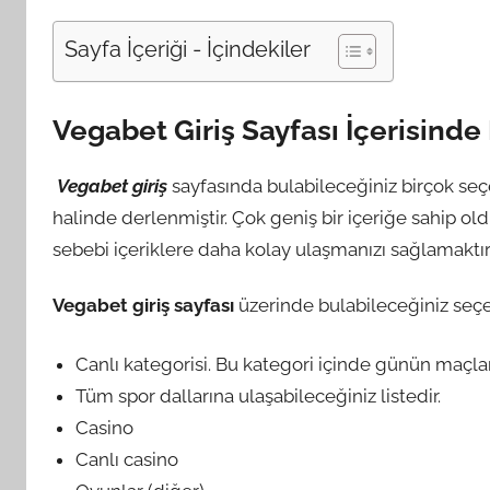
Sayfa İçeriği - İçindekiler
Vegabet Giriş Sayfası İçerisinde
Vegabet giriş
sayfasında bulabileceğiniz birçok seç
halinde derlenmiştir. Çok geniş bir içeriğe sahip oldu
sebebi içeriklere daha kolay ulaşmanızı sağlamaktır
Vegabet giriş sayfası
üzerinde bulabileceğiniz seçe
Canlı kategorisi. Bu kategori içinde günün maçların
Tüm spor dallarına ulaşabileceğiniz listedir.
Casino
Canlı casino