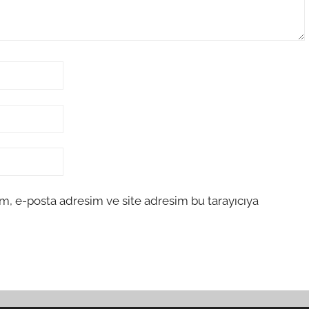
m, e-posta adresim ve site adresim bu tarayıcıya