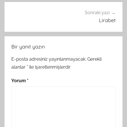
Sonraki yazı
Lirabet
Bir yanıt yazın
E-posta adresiniz yayınlanmayacak.
Gerekli
alanlar
*
ile işaretlenmişlerdir
Yorum
*