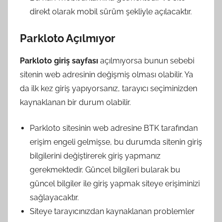
direkt olarak mobil sürüm şekliyle açılacaktır.
Parkloto Açılmıyor
Parkloto giriş sayfası
açılmıyorsa bunun sebebi
sitenin web adresinin değişmiş olması olabilir. Ya
da ilk kez giriş yapıyorsanız, tarayıcı seçiminizden
kaynaklanan bir durum olabilir.
Parkloto sitesinin web adresine BTK tarafından
erişim engeli gelmişse, bu durumda sitenin giriş
bilgilerini değiştirerek giriş yapmanız
gerekmektedir. Güncel bilgileri bularak bu
güncel bilgiler ile giriş yapmak siteye erişiminizi
sağlayacaktır.
Siteye tarayıcınızdan kaynaklanan problemler