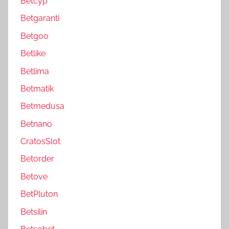
Betcyp
Betgaranti
Betgoo
Betlike
Betlima
Betmatik
Betmedusa
Betnano
CratosSlot
Betorder
Betove
BetPluton
Betsilin