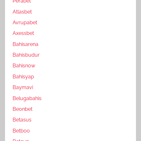
Perabet
Atlasbet
Avrupabet
Axessbet
Bahisarena
Bahisbudur
Bahisnow
Bahisyap
Baymavi
Belugabahis
Beonbet
Betasus
Betboo