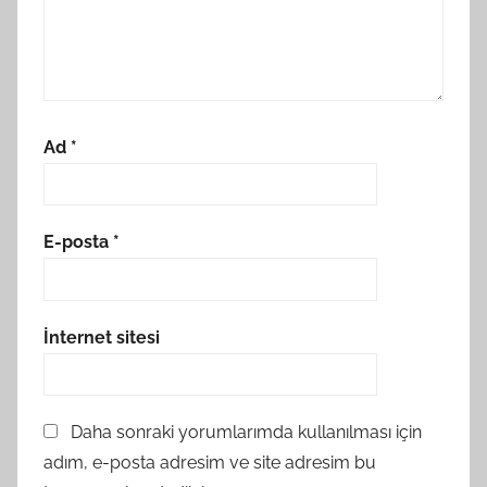
Ad
*
E-posta
*
İnternet sitesi
Daha sonraki yorumlarımda kullanılması için
adım, e-posta adresim ve site adresim bu