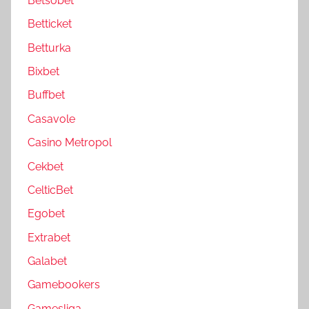
Betsobet
Betticket
Betturka
Bixbet
Buffbet
Casavole
Casino Metropol
Cekbet
CelticBet
Egobet
Extrabet
Galabet
Gamebookers
Gamesliga