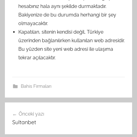
hesabınız hala aynı şekilde durmaktadır.
Bakiyenize de bu durumda herhangi bir şey
olmayacaktır.
Kapatılan, sitenin kendisi değil, Türkiye
üzerinden bağlanılırken kullanılan web adresidir.
Bu yüzden site yeni web adresi ile ulaşıma
tekrar açılacaktır.
Bahis Firmaları
Yazı
Önceki yazı
gezinmesi
Sultanbet