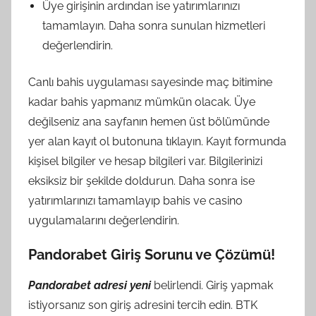
Üye girişinin ardından ise yatırımlarınızı
tamamlayın. Daha sonra sunulan hizmetleri
değerlendirin.
Canlı bahis uygulaması sayesinde maç bitimine
kadar bahis yapmanız mümkün olacak. Üye
değilseniz ana sayfanın hemen üst bölümünde
yer alan kayıt ol butonuna tıklayın. Kayıt formunda
kişisel bilgiler ve hesap bilgileri var. Bilgilerinizi
eksiksiz bir şekilde doldurun. Daha sonra ise
yatırımlarınızı tamamlayıp bahis ve casino
uygulamalarını değerlendirin.
Pandorabet Giriş Sorunu ve Çözümü!
Pandorabet adresi yeni
belirlendi. Giriş yapmak
istiyorsanız son giriş adresini tercih edin. BTK