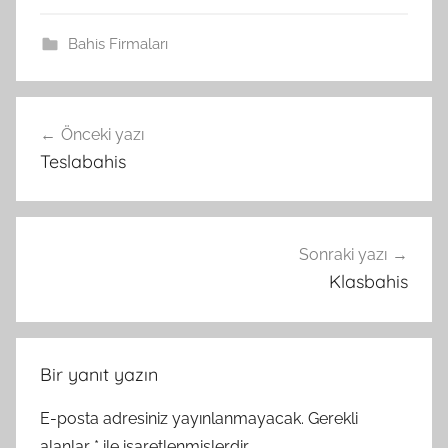
Bahis Firmaları
Yazı
Önceki yazı
gezinmesi
Teslabahis
Sonraki yazı
Klasbahis
Bir yanıt yazın
E-posta adresiniz yayınlanmayacak.
Gerekli
alanlar
*
ile işaretlenmişlerdir