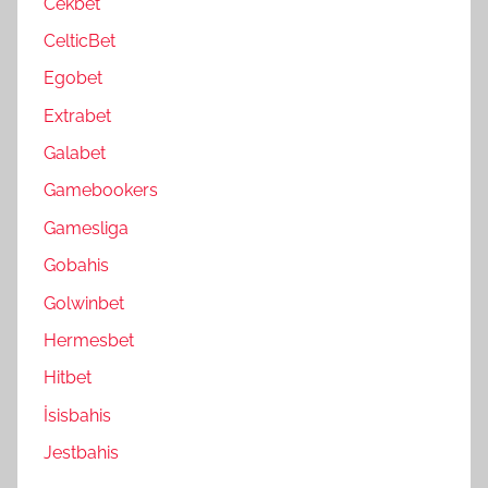
Cekbet
CelticBet
Egobet
Extrabet
Galabet
Gamebookers
Gamesliga
Gobahis
Golwinbet
Hermesbet
Hitbet
İsisbahis
Jestbahis