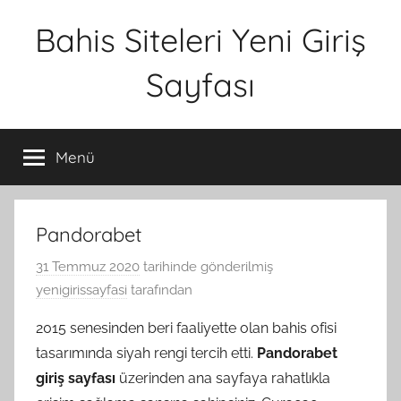
İçeriğe
Bahis Siteleri Yeni Giriş
atla
Sayfası
Menü
Pandorabet
31 Temmuz 2020
tarihinde gönderilmiş
yenigirissayfasi
tarafından
2015 senesinden beri faaliyette olan bahis ofisi
tasarımında siyah rengi tercih etti.
Pandorabet
giriş sayfası
üzerinden ana sayfaya rahatlıkla