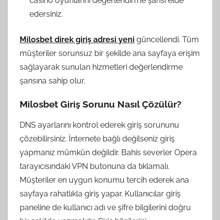
casino oyunlarını değerlendirme şansı elde
edersiniz.
Milosbet direk giriş adresi yeni
güncellendi. Tüm
müşteriler sorunsuz bir şekilde ana sayfaya erişim
sağlayarak sunulan hizmetleri değerlendirme
şansına sahip olur.
Milosbet Giriş Sorunu Nasıl Çözülür?
DNS ayarlarını kontrol ederek giriş sorununu
çözebilirsiniz. İnternete bağlı değilseniz giriş
yapmanız mümkün değildir. Bahis severler Opera
tarayıcısındaki VPN butonuna da tıklamalı.
Müşteriler en uygun konumu tercih ederek ana
sayfaya rahatlıkla giriş yapar. Kullanıcılar giriş
paneline de kullanıcı adı ve şifre bilgilerini doğru