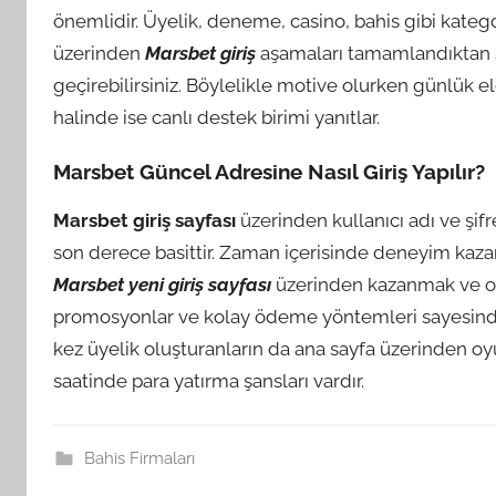
önemlidir. Üyelik, deneme, casino, bahis gibi kateg
üzerinden
Marsbet giriş
aşamaları tamamlandıktan so
geçirebilirsiniz. Böylelikle motive olurken günlük e
halinde ise canlı destek birimi yanıtlar.
Marsbet Güncel Adresine Nasıl Giriş Yapılır?
Marsbet giriş sayfası
üzerinden kullanıcı adı ve şif
son derece basittir. Zaman içerisinde deneyim kazanm
Marsbet yeni giriş sayfası
üzerinden kazanmak ve oyu
promosyonlar ve kolay ödeme yöntemleri sayesinde t
kez üyelik oluşturanların da ana sayfa üzerinden o
saatinde para yatırma şansları vardır.
Bahis Firmaları