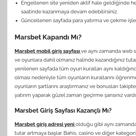
Engellenen site yeniden aktif hale geldiğinde he
saatinde kazanmaya devam edebilirsiniz.
Güncellenen sayfada para yatırma ve çekme işlem
Marsbet Kapandı Mı?
Marsbet mobil giriş sayfası
ve aynı zamanda web si
ve oyunlara dahil olmanız halinde kazandığınız tuta
yenilenen sayfada tüm oyun kuralları aynı kaldığınd
olması nedeniyle tüm oyunların kurallarını öğrenmek
oyunların şartlarını araştırmanız ve bonusları takipt
yatırım yaparak güzel zaman geçirme şansınız vardır
Marsbet Giriş Sayfası Kazançlı Mı?
Marsbet giriş adresi yeni
olduğu gibi aynı zamanda
tutar artmaya başlar. Bahis, casino ve diğer kategor