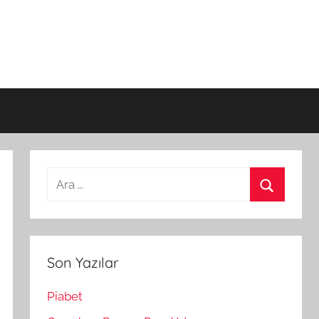
Arama:
Ara
Son Yazılar
Piabet