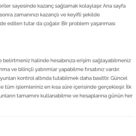
oriler sayesinde kazanç sağlamak kolaylaşır. Ana sayfa
nra zamanınızı kazançlı ve keyifli şekilde
lde edilen tutar da çoğalır. Bir problem yaşanması
re belirtmeniz halinde hesabınıza erişim sağlayabilmeniz
a ve bilinçli yatırımlar yapabilme fırsatınız vardır.
nları kontrol altında tutabilmek daha basittir. Güncel
üm işlemleriniz en kısa süre içerisinde gerçekleşir. İlk
yunların tamamını kullanabilme ve hesaplarına günün her