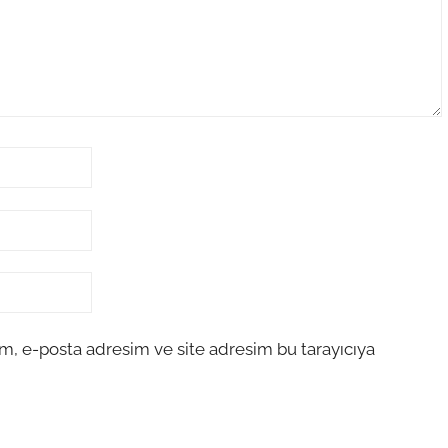
m, e-posta adresim ve site adresim bu tarayıcıya