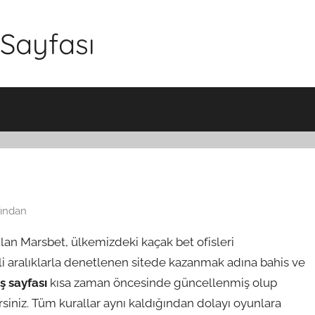
 Sayfası
fından
rulan Marsbet, ülkemizdeki kaçak bet ofisleri
rli aralıklarla denetlenen sitede kazanmak adına bahis ve
ş sayfası
kısa zaman öncesinde güncellenmiş olup
siniz. Tüm kurallar aynı kaldığından dolayı oyunlara