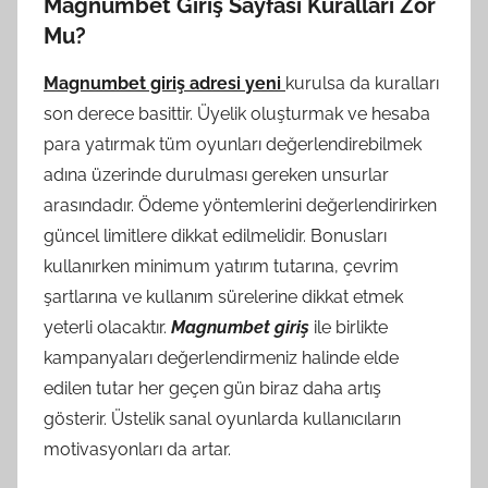
Magnumbet Giriş Sayfası Kuralları Zor
Mu?
Magnumbet giriş adresi yeni
kurulsa da kuralları
son derece basittir. Üyelik oluşturmak ve hesaba
para yatırmak tüm oyunları değerlendirebilmek
adına üzerinde durulması gereken unsurlar
arasındadır. Ödeme yöntemlerini değerlendirirken
güncel limitlere dikkat edilmelidir. Bonusları
kullanırken minimum yatırım tutarına, çevrim
şartlarına ve kullanım sürelerine dikkat etmek
yeterli olacaktır.
Magnumbet giriş
ile birlikte
kampanyaları değerlendirmeniz halinde elde
edilen tutar her geçen gün biraz daha artış
gösterir. Üstelik sanal oyunlarda kullanıcıların
motivasyonları da artar.