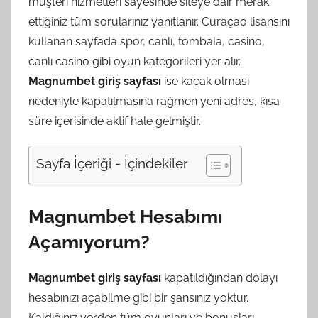
müşteri hizmetleri sayesinde siteye dair merak
ettiğiniz tüm sorularınız yanıtlanır. Curaçao lisansını
kullanan sayfada spor, canlı, tombala, casino,
canlı casino gibi oyun kategorileri yer alır.
Magnumbet giriş sayfası
ise kaçak olması
nedeniyle kapatılmasına rağmen yeni adres, kısa
süre içerisinde aktif hale gelmiştir.
Sayfa İçeriği - İçindekiler
Magnumbet Hesabımı
Açamıyorum?
Magnumbet giriş sayfası
kapatıldığından dolayı
hesabınızı açabilme gibi bir şansınız yoktur.
Kaldığınız yerden tüm oyunları ve bonusları