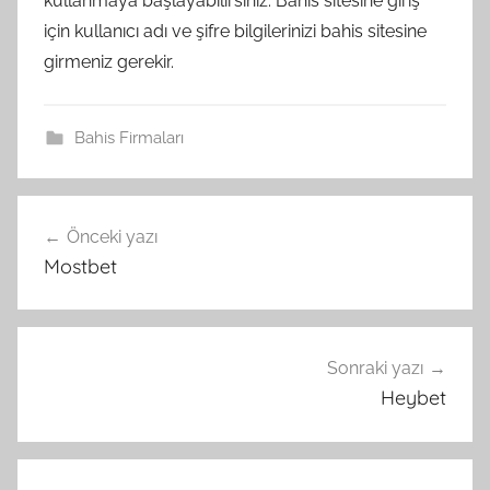
kullanmaya başlayabilirsiniz. Bahis sitesine giriş
için kullanıcı adı ve şifre bilgilerinizi bahis sitesine
girmeniz gerekir.
Bahis Firmaları
Yazı
Önceki yazı
gezinmesi
Mostbet
Sonraki yazı
Heybet