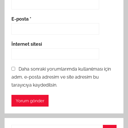
E-posta
*
İnternet sitesi
Daha sonraki yorumlarımda kullanılması için
adım, e-posta adresim ve site adresim bu
tarayıcıya kaydedilsin.