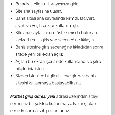
Bu adres bilgisini tarayıcınıza girin.
Site ana sayfasına ulaşın.
Bahis sitesi ana sayfasında kırmızı, lacivert,
siyah ve yeşil renkler kullanılmıştır.
Site ana sayfasının en üst kısmında bulunan
lacivert renkli giriş yap seçeneğine tıklayın.
Bahis sitesine giriş seçeneğine tıkladıktan sonra
sitede yeni bir ekran açılır.
Açılan bu ekran içerisinde kullanıcı adı ve şifre
bilgileriniz istenir.
Sizden istenilen bilgileri siteye girerek bahis
sitesini kullanmaya başlayabilirsiniz.
Matbet giriş adresi yeni
adresi üzerinden siteyi
sorunsuz bir şekilde kullanma ve kazanç elde
etme imkanına sahip olursunuz.