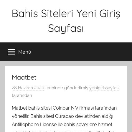
İçeriğe
Bahis Siteleri Yeni Giriş
atla
Sayfası
Menü
Maatbet
28 Haziran 2020
tarihinde gönderilmiş
yenigirissayfasi
tarafından
Matbet bahis sitesi Coinbar N.V firması tarafından
yönetilir. Bahis sitesi Curacao devletinden aldığı
Antillephone License ile bahis severlere hizmet