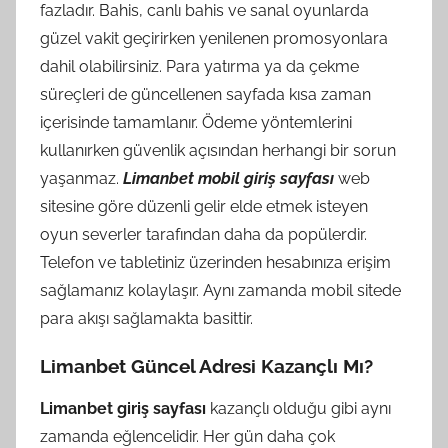
fazladır. Bahis, canlı bahis ve sanal oyunlarda
güzel vakit geçirirken yenilenen promosyonlara
dahil olabilirsiniz. Para yatırma ya da çekme
süreçleri de güncellenen sayfada kısa zaman
içerisinde tamamlanır. Ödeme yöntemlerini
kullanırken güvenlik açısından herhangi bir sorun
yaşanmaz.
Limanbet mobil giriş sayfası
web
sitesine göre düzenli gelir elde etmek isteyen
oyun severler tarafından daha da popülerdir.
Telefon ve tabletiniz üzerinden hesabınıza erişim
sağlamanız kolaylaşır. Aynı zamanda mobil sitede
para akışı sağlamakta basittir.
Limanbet Güncel Adresi Kazançlı Mı?
Limanbet giriş sayfası
kazançlı olduğu gibi aynı
zamanda eğlencelidir. Her gün daha çok