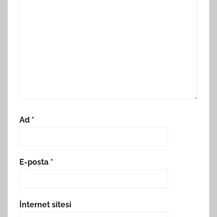
Ad
*
E-posta
*
İnternet sitesi