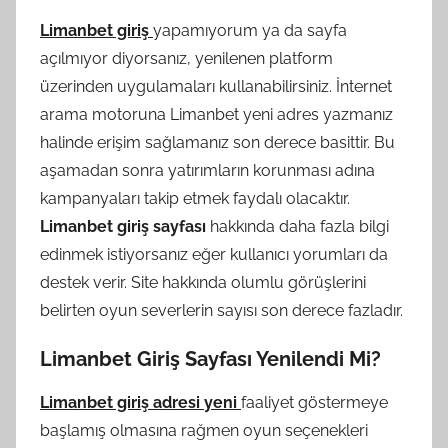
Limanbet giriş
yapamıyorum ya da sayfa
açılmıyor diyorsanız, yenilenen platform
üzerinden uygulamaları kullanabilirsiniz. İnternet
arama motoruna Limanbet yeni adres yazmanız
halinde erişim sağlamanız son derece basittir. Bu
aşamadan sonra yatırımların korunması adına
kampanyaları takip etmek faydalı olacaktır.
Limanbet giriş sayfası
hakkında daha fazla bilgi
edinmek istiyorsanız eğer kullanıcı yorumları da
destek verir. Site hakkında olumlu görüşlerini
belirten oyun severlerin sayısı son derece fazladır.
Limanbet Giriş Sayfası Yenilendi Mi?
Limanbet giriş adresi yeni
faaliyet göstermeye
başlamış olmasına rağmen oyun seçenekleri