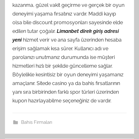
kazanma, güzel vakit geçirme ve gerçek bir oyun
deneyimi yaşama fırsatınız vardır. Maddi kayıp
olsa bile discount promosyonları sayesinde elde
edilen tutar çoğalır.
Limanbet direk giriş adresi
yeni
hizmet verir ve ana sayfa üzerinden hesaba
erişim sağlamak kısa sürer. Kullanıcı adı ve
parolanızı unutmanız durumunda ise müşteri
hizmetleri hızlı bir şekilde güncelleme sağlar.
Böylelikle kesintisiz bir oyun deneyimi yaşamanız
amaçlanır. Sitede casino ya da bahis fırsatlarının
yanı sıra birbirinden farklı spor türleri üzerinden
kupon hazırlayabilme seçeneğiniz de vardır.
Bahis Firmaları