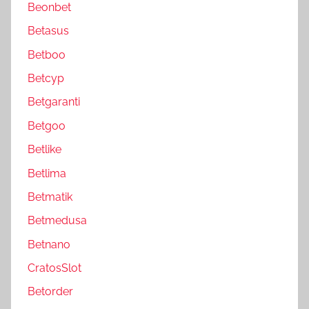
Beonbet
Betasus
Betboo
Betcyp
Betgaranti
Betgoo
Betlike
Betlima
Betmatik
Betmedusa
Betnano
CratosSlot
Betorder