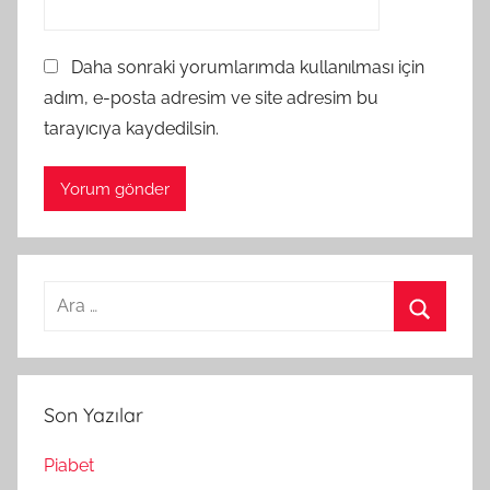
Daha sonraki yorumlarımda kullanılması için
adım, e-posta adresim ve site adresim bu
tarayıcıya kaydedilsin.
Arama:
Ara
Son Yazılar
Piabet