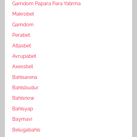
Gamdom Papara Para Yatırma
Makrobet
Gamdom
Perabet
Atlasbet
Avrupabet
Axessbet
Bahisarena
Bahisbudur
Bahisnow
Bahisyap
Baymavi
Belugabahis