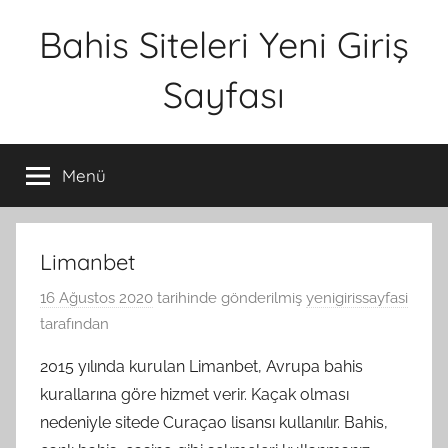
İçeriğe
Bahis Siteleri Yeni Giriş
atla
Sayfası
Menü
Limanbet
16 Ağustos 2020
tarihinde gönderilmiş
yenigirissayfasi
tarafından
2015 yılında kurulan Limanbet, Avrupa bahis
kurallarına göre hizmet verir. Kaçak olması
nedeniyle sitede Curaçao lisansı kullanılır. Bahis,