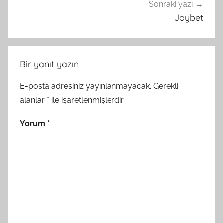
Sonraki yazı
Joybet
Bir yanıt yazın
E-posta adresiniz yayınlanmayacak.
Gerekli
alanlar
*
ile işaretlenmişlerdir
Yorum
*