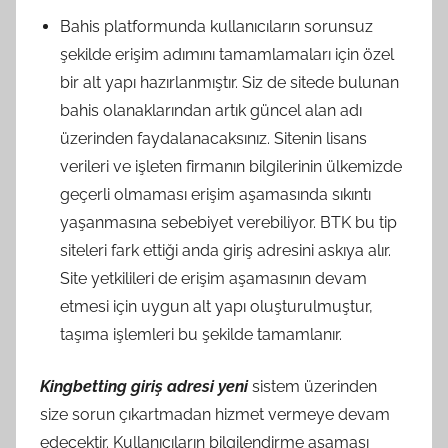
Bahis platformunda kullanıcıların sorunsuz
şekilde erişim adımını tamamlamaları için özel
bir alt yapı hazırlanmıştır. Siz de sitede bulunan
bahis olanaklarından artık güncel alan adı
üzerinden faydalanacaksınız. Sitenin lisans
verileri ve işleten firmanın bilgilerinin ülkemizde
geçerli olmaması erişim aşamasında sıkıntı
yaşanmasına sebebiyet verebiliyor. BTK bu tip
siteleri fark ettiği anda giriş adresini askıya alır.
Site yetkilileri de erişim aşamasının devam
etmesi için uygun alt yapı oluşturulmuştur,
taşıma işlemleri bu şekilde tamamlanır.
Kingbetting giriş adresi yeni
sistem üzerinden
size sorun çıkartmadan hizmet vermeye devam
edecektir. Kullanıcıların bilgilendirme aşaması