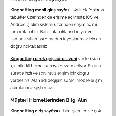
Kingbetting mobil giriş sayfası
akıllı telefonlar ve
tabletler üzerinden de erişime açılmıştır. IOS ve
Android işletim sistemi üzerinden erişim adımı
tamamlanabilir. Bahis olanaklarından yer ve
zaman kısıtlaması olmadan faydalanmak için en
doğru noktadasınız.
Kingbetting direk giriş adresi yeni
verileri sizin
için nitelikli hizmet sunaya devam ediyor. En kısa
sürede hızlı ve sorunsuz erişim için doğru
yerdesiniz. Alan adı değişim süreci mobile erişim
adımlarını değiştirmez.
Müşteri Hizmetlerinden Bilgi Alın
Kingbetting giriş sayfası
erişim işlemleri ve çok