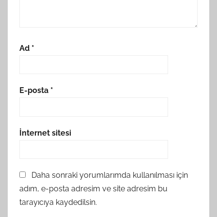
Ad
*
E-posta
*
İnternet sitesi
Daha sonraki yorumlarımda kullanılması için
adım, e-posta adresim ve site adresim bu
tarayıcıya kaydedilsin.