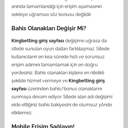
anında tamamlandığı için erişim aşamasının
sekteye uğraması söz konusu değildir.
Bahis Olanakları Değişir Mi?
Kingbetting giriş sayfası
değişime uğrasa da
sitede sunulan oyun dalları farklılaşmaz. Sitede
kullanıcıların en kısa sürede hızlı ve sorunsuz
erişim adımını tamamlamak için en doğru
yerdesiniz. Bahis olanakları kişilere en nitelikli
şekilde hizmet vermeye ve
Kingbetting giriş
sayfası
üzerinden bahis/bonus olanaklarını
sunmaya devam ediyor. Sitede alan adı değişimi
elde ettiğiniz bahis bakiyesini de olumsuz yönde
etkilemez.
Mobile Erişim Sağlayın!