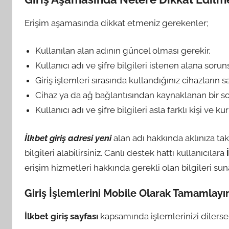
Erişim aşamasında dikkat etmeniz gerekenler;
Kullanılan alan adının güncel olması gerekir.
Kullanıcı adı ve şifre bilgileri istenen alana sorun
Giriş işlemleri sırasında kullandığınız cihazların 
Cihaz ya da ağ bağlantısından kaynaklanan bir s
Kullanıcı adı ve şifre bilgileri asla farklı kişi ve 
İlkbet giriş adresi yeni
alan adı hakkında aklınıza tak
bilgileri alabilirsiniz. Canlı destek hattı kullanıcılara
erişim hizmetleri hakkında gerekli olan bilgileri suna
Giriş İşlemlerini Mobile Olarak Tamamlayı
İlkbet giriş sayfası
kapsamında işlemlerinizi dilerse