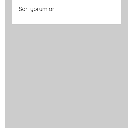
Son yorumlar