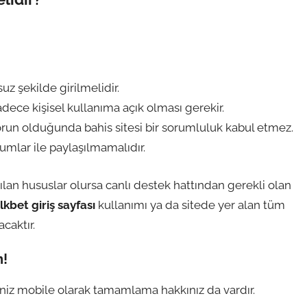
suz şekilde girilmelidir.
sadece kişisel kullanıma açık olması gerekir.
orun olduğunda bahis sitesi bir sorumluluk kabul etmez.
kurumlar ile paylaşılmamalıdır.
ılan hususlar olursa canlı destek hattından gerekli olan
İlkbet giriş sayfası
kullanımı ya da sitede yer alan tüm
caktır.
n!
niz mobile olarak tamamlama hakkınız da vardır.