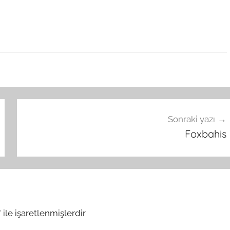
Sonraki yazı
Foxbahis
*
ile işaretlenmişlerdir