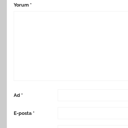
Yorum
*
Ad
*
E-posta
*