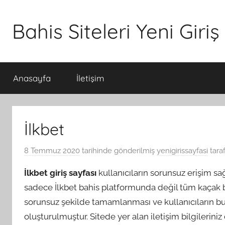
İçeriğe
atla
Bahis Siteleri Yeni Giriş
Anasayfa
İletişim
İlkbet
8 Temmuz 2020
tarihinde gönderilmiş
yenigirissayfasi
tara
İlkbet giriş sayfası
kullanıcıların sorunsuz erişim sa
sadece İlkbet bahis platformunda değil tüm kaçak b
sorunsuz şekilde tamamlanması ve kullanıcıların bu
oluşturulmuştur. Sitede yer alan iletişim bilgilerini