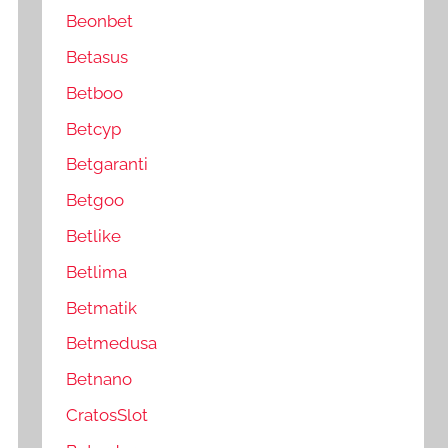
Beonbet
Betasus
Betboo
Betcyp
Betgaranti
Betgoo
Betlike
Betlima
Betmatik
Betmedusa
Betnano
CratosSlot