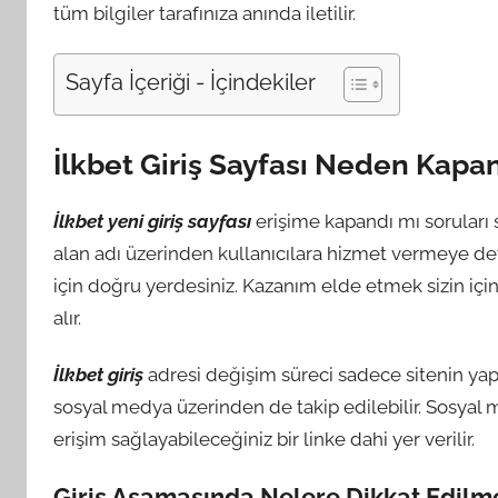
tüm bilgiler tarafınıza anında iletilir.
Sayfa İçeriği - İçindekiler
İlkbet Giriş Sayfası Neden Kapa
İlkbet yeni giriş sayfası
erişime kapandı mı soruları s
alan adı üzerinden kullanıcılara hizmet vermeye de
için doğru yerdesiniz. Kazanım elde etmek sizin için
alır.
İlkbet giriş
adresi değişim süreci sadece sitenin ya
sosyal medya üzerinden de takip edilebilir. Sosyal 
erişim sağlayabileceğiniz bir linke dahi yer verilir.
Giriş Aşamasında Nelere Dikkat Edilme