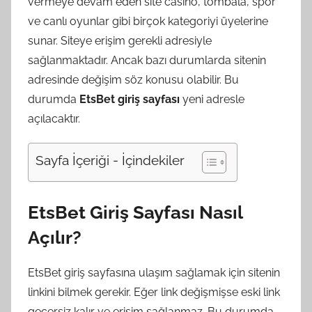
vermeye devam eden site casino, tombala, spor
ve canlı oyunlar gibi birçok kategoriyi üyelerine
sunar. Siteye erişim gerekli adresiyle
sağlanmaktadır. Ancak bazı durumlarda sitenin
adresinde değişim söz konusu olabilir. Bu
durumda
EtsBet giriş sayfası
yeni adresle
açılacaktır.
Sayfa İçeriği - İçindekiler
EtsBet Giriş Sayfası Nasıl
Açılır?
EtsBet giriş sayfasına ulaşım sağlamak için sitenin
linkini bilmek gerekir. Eğer link değişmişse eski link
geçersiz kalır ve erişim sağlanmaz. Bu durumda