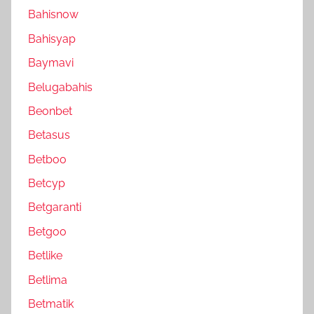
Bahisnow
Bahisyap
Baymavi
Belugabahis
Beonbet
Betasus
Betboo
Betcyp
Betgaranti
Betgoo
Betlike
Betlima
Betmatik