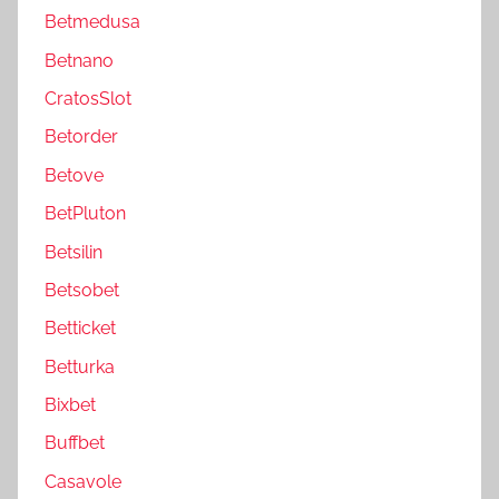
Betmedusa
Betnano
CratosSlot
Betorder
Betove
BetPluton
Betsilin
Betsobet
Betticket
Betturka
Bixbet
Buffbet
Casavole