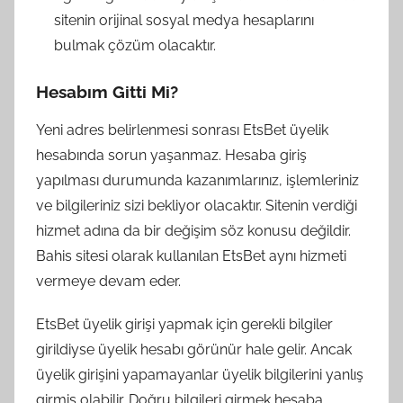
sitenin orijinal sosyal medya hesaplarını
bulmak çözüm olacaktır.
Hesabım Gitti Mi?
Yeni adres belirlenmesi sonrası EtsBet üyelik
hesabında sorun yaşanmaz. Hesaba giriş
yapılması durumunda kazanımlarınız, işlemleriniz
ve bilgileriniz sizi bekliyor olacaktır. Sitenin verdiği
hizmet adına da bir değişim söz konusu değildir.
Bahis sitesi olarak kullanılan EtsBet aynı hizmeti
vermeye devam eder.
EtsBet üyelik girişi yapmak için gerekli bilgiler
girildiyse üyelik hesabı görünür hale gelir. Ancak
üyelik girişini yapamayanlar üyelik bilgilerini yanlış
girmiş olabilir. Doğru bilgileri girmek hesaba