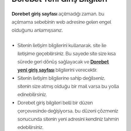
Dorebet giriş sayfası
açılmadığı zaman, bu
açılmama sebebinin web adresine gelen engel
olduğunu anlamışsanız,
Sitenin iletişim bilgilerini kullanarak, site ile
iletişime geçebilirsiniz. Bu sayede site size kısa
sürede geri dönüş sağlayacak ve
Dorebet
yeni giriş sayfası
bilgilerini verecektir.
Sitenin iletişim bilgilerine sahip değilseniz,
sitenin size atmış olduğu bir mail varsa bu yolla
edinebilirsiniz.
Dorebet giriş bilgileri belli bir düzen
çerçevesinde değişiyorsa, bu düzeni çözmeniz
sonucunda sitenin yeni adresini kendiniz tahmin
edebilirsiniz.