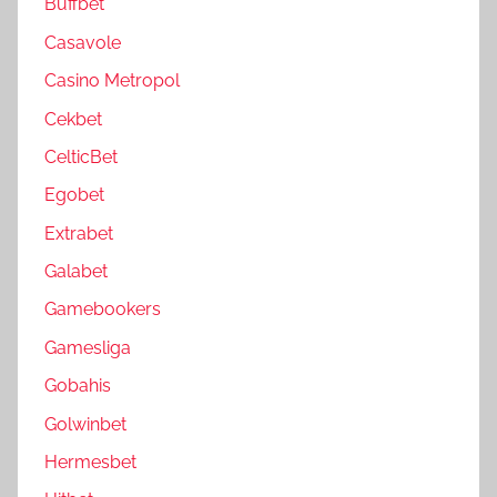
Buffbet
Casavole
Casino Metropol
Cekbet
CelticBet
Egobet
Extrabet
Galabet
Gamebookers
Gamesliga
Gobahis
Golwinbet
Hermesbet