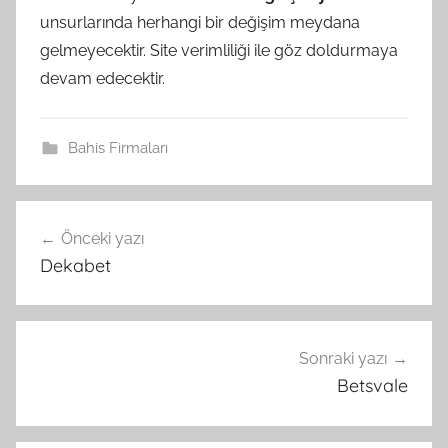
unsurlarında herhangi bir değişim meydana
gelmeyecektir. Site verimliliği ile göz doldurmaya
devam edecektir.
Bahis Firmaları
Yazı
Önceki yazı
gezinmesi
Dekabet
Sonraki yazı
Betsvale