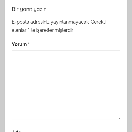
Bir yanıt yazın
E-posta adresiniz yayınlanmayacak.
Gerekli
alanlar
*
ile işaretlenmişlerdir
Yorum
*