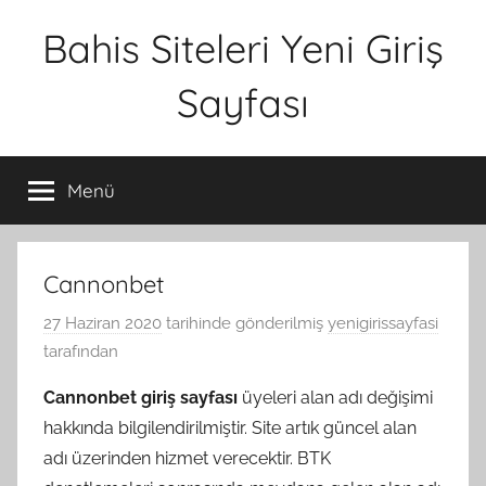
İçeriğe
Bahis Siteleri Yeni Giriş
atla
Sayfası
Menü
Cannonbet
27 Haziran 2020
tarihinde gönderilmiş
yenigirissayfasi
tarafından
Cannonbet giriş sayfası
üyeleri alan adı değişimi
hakkında bilgilendirilmiştir. Site artık güncel alan
adı üzerinden hizmet verecektir. BTK