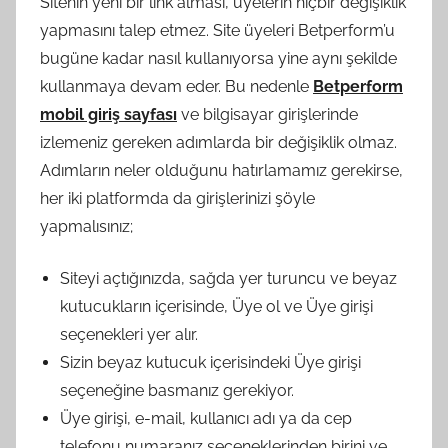
Sitenin yeni bir link alması, üyelerin hiçbir değişiklik
yapmasını talep etmez. Site üyeleri Betperform’u
bugüne kadar nasıl kullanıyorsa yine aynı şekilde
kullanmaya devam eder. Bu nedenle
Betperform
mobil giriş sayfası
ve bilgisayar girişlerinde
izlemeniz gereken adımlarda bir değişiklik olmaz.
Adımların neler olduğunu hatırlamamız gerekirse,
her iki platformda da girişlerinizi şöyle
yapmalısınız;
Siteyi açtığınızda, sağda yer turuncu ve beyaz
kutucukların içerisinde, Üye ol ve Üye girişi
seçenekleri yer alır.
Sizin beyaz kutucuk içerisindeki Üye girişi
seçeneğine basmanız gerekiyor.
Üye girişi, e-mail, kullanıcı adı ya da cep
telefonu numaranız seçeneklerinden birini ve