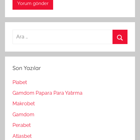
Arama:
Ara
Son Yazılar
Piabet
Gamdom Papara Para Yatırma
Makrobet
Gamdom
Perabet
Atlasbet