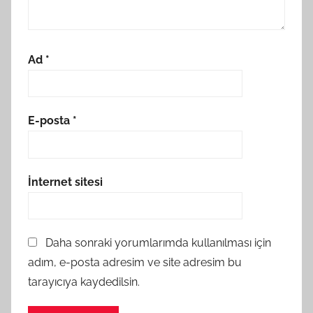
Ad
*
E-posta
*
İnternet sitesi
Daha sonraki yorumlarımda kullanılması için
adım, e-posta adresim ve site adresim bu
tarayıcıya kaydedilsin.