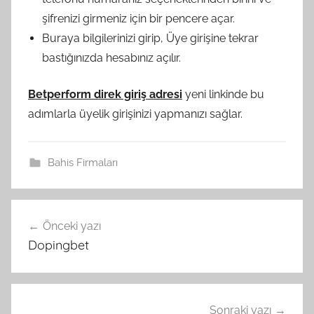
şifrenizi girmeniz için bir pencere açar.
Buraya bilgilerinizi girip, Üye girişine tekrar
bastığınızda hesabınız açılır.
Betperform direk giriş adresi
yeni linkinde bu
adımlarla üyelik girişinizi yapmanızı sağlar.
Bahis Firmaları
Yazı
Önceki yazı
gezinmesi
Dopingbet
Sonraki yazı