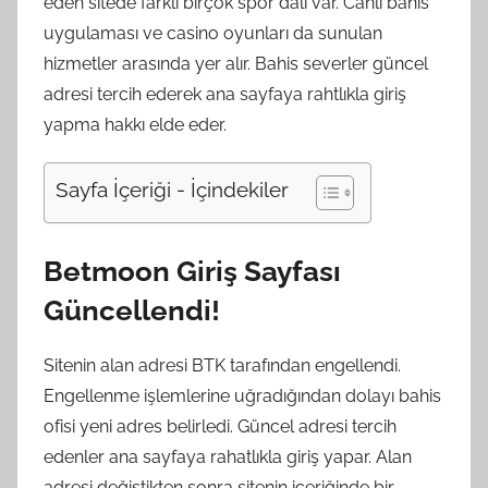
eden sitede farklı birçok spor dalı var. Canlı bahis
uygulaması ve casino oyunları da sunulan
hizmetler arasında yer alır. Bahis severler güncel
adresi tercih ederek ana sayfaya rahtlıkla giriş
yapma hakkı elde eder.
Sayfa İçeriği - İçindekiler
Betmoon Giriş Sayfası
Güncellendi!
Sitenin alan adresi BTK tarafından engellendi.
Engellenme işlemlerine uğradığından dolayı bahis
ofisi yeni adres belirledi. Güncel adresi tercih
edenler ana sayfaya rahatlıkla giriş yapar. Alan
adresi değiştikten sonra sitenin içeriğinde bir