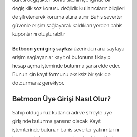
değişiklik söz konusu değildir. Kullanıcıların bilgileri
de şifrelenerek koruma altına alınır. Bahis severler
güvenle erişim sağlayarak kaldıkları yerden bahis
kuponlarını oluşturabilir.
Betboon
yeni giriş sayfası
üzerinden ana sayfaya
erişim sağlayanlar kayıt ol butonuna tıklayıp
hesap açma işleminde bulunma şansı elde eder.
Bunun için kayıt formunu eksiksiz bir şekilde
doldurmanız gerekiyor.
Betmoon Üye Girişi Nasıl Olur?
Sahip olduğunuz kullanıcı adı ve şifreyle üye
girişinde bulunma şansınız olacak. Kayıt
işlemlerinde bulunan bahis severler yatırımlarını