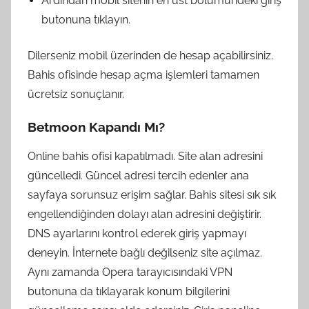
Ardından mobil sitenin en üst bölümündeki giriş
butonuna tıklayın.
Dilerseniz mobil üzerinden de hesap açabilirsiniz.
Bahis ofisinde hesap açma işlemleri tamamen
ücretsiz sonuçlanır.
Betmoon Kapandı Mı?
Online bahis ofisi kapatılmadı. Site alan adresini
güncelledi. Güncel adresi tercih edenler ana
sayfaya sorunsuz erişim sağlar. Bahis sitesi sık sık
engellendiğinden dolayı alan adresini değiştirir.
DNS ayarlarını kontrol ederek giriş yapmayı
deneyin. İnternete bağlı değilseniz site açılmaz.
Aynı zamanda Opera tarayıcısındaki VPN
butonuna da tıklayarak konum bilgilerini