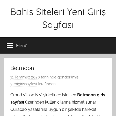
İçeriğe
Bahis Siteleri Yeni Giriş
atla
Sayfası
Menü
Betmoon
11 Temmuz 2020
tarihinde gönderilmiş
yenigirissayfasi
tarafından
Grand Vision N.V. şirketince işletilen
Betmoon giriş
sayfası
üzerinden kullanıcılarına hizmet sunar.
Curacao yasalarına uygun bir şekilde hareket