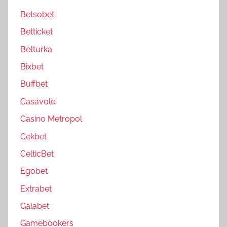
Betsobet
Betticket
Betturka
Bixbet
Buffbet
Casavole
Casino Metropol
Cekbet
CelticBet
Egobet
Extrabet
Galabet
Gamebookers