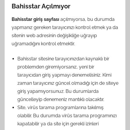
Bahisstar Açılmıyor
Bahisstar giriş sayfası
açılmıyorsa, bu durumda
yapmanız gereken tarayıcınızı kontrol etmek ya da
sitenin web adresinin değişikliğe uğrayıp
uğramadığını kontrol etmektir.
Bahisstar sitesine tarayıcınızdan kaynaklı bir
problemden giremiyorsanız, yeni bir
tarayıcıdan giriş yapmayı denemelisiniz. Kimi
zaman tarayıcınız güncel olmadığı için de siteye
giriş yapamıyorsunuz. Bu durumlarda
güncelleyip denemeniz mantıklı olacaktır.
Site, virüs tarama programlarına takılmış
olabilir. Bu durumda virüs tarama programınızı
kapatabilir ya da site için gerekli izinleri