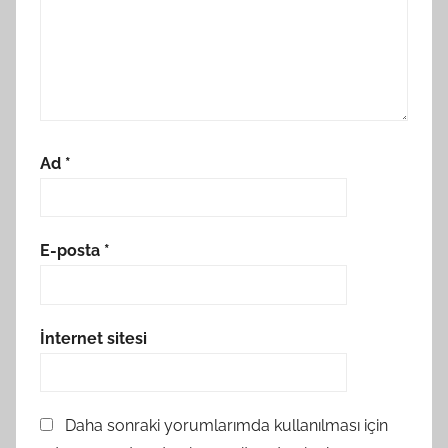
Ad
*
E-posta
*
İnternet sitesi
Daha sonraki yorumlarımda kullanılması için