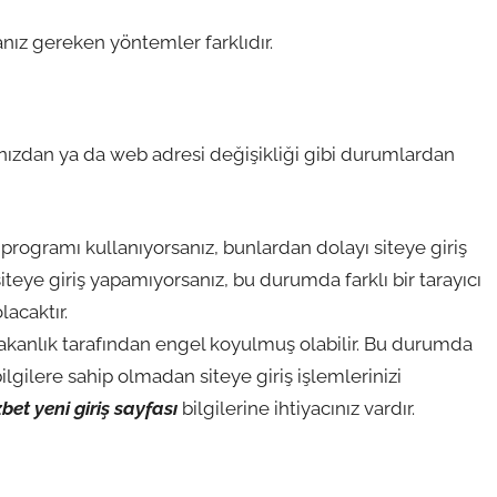
nız gereken yöntemler farklıdır.
nızdan ya da web adresi değişikliği gibi durumlardan
 programı kullanıyorsanız, bunlardan dolayı siteye giriş
siteye giriş yapamıyorsanız, bu durumda farklı bir tarayıcı
acaktır.
e bakanlık tarafından engel koyulmuş olabilir. Bu durumda
ilgilere sahip olmadan siteye giriş işlemlerinizi
bet yeni giriş sayfası
bilgilerine ihtiyacınız vardır.