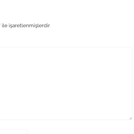
*
ile işaretlenmişlerdir