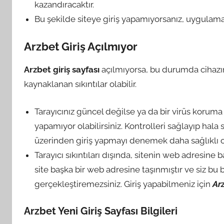
kazandıracaktır.
Bu şekilde siteye giriş yapamıyorsanız, uygulama
Arzbet Giriş Açılmıyor
Arzbet giriş sayfası
açılmıyorsa, bu durumda cihazı
kaynaklanan sıkıntılar olabilir.
Tarayıcınız güncel değilse ya da bir virüs koruma
yapamıyor olabilirsiniz. Kontrolleri sağlayıp hala 
üzerinden giriş yapmayı denemek daha sağlıklı ol
Tarayıcı sıkıntıları dışında, sitenin web adresin
site başka bir web adresine taşınmıştır ve siz bu b
gerçekleştiremezsiniz. Giriş yapabilmeniz için
Arz
Arzbet Yeni Giriş Sayfası Bilgileri