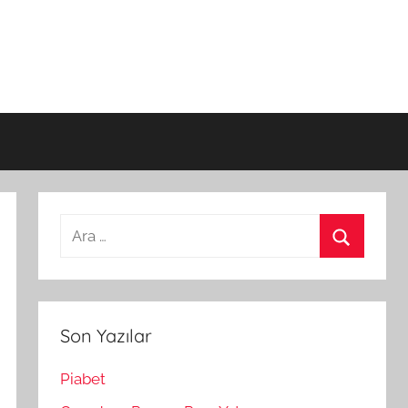
Arama:
Ara
Son Yazılar
Piabet