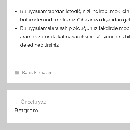
Bu uygulamalardan istediğinizi indirebilmek için m
bölümden indirmelisiniz. Cihazınıza dışarıdan gele
Bu uygulamalara sahip olduğunuz takdirde mobil
aramak zorunda kalmayacaksınız. Ve yeni giriş bil
de edinebilirsiniz.
Bahis Firmaları
Yazı
Önceki yazı
gezinmesi
Betgram