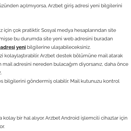
zünden açılmıyorsa, Arzbet giriş adresi yeni bilgilerini
z için çok pratiktir. Sosyal medya hesaplarından site
şmişse bu durumda site yeni web adresini buradan
 adresi
yeni
bilgilerine ulaşabileceksiniz.
izi kolaylaştırabilir. Arzbet destek bölümüne mail atarak
tenin mail adresini nereden bulacağım diyorsanız, daha önce
.
s bilgilerini göndermiş olabilir. Mail kutunuzu kontrol
lay bir hal alıyor. Arzbet Android işlemcili cihazlar için
or.