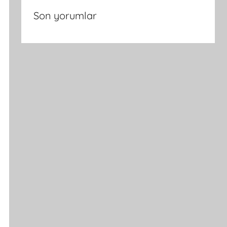
Son yorumlar